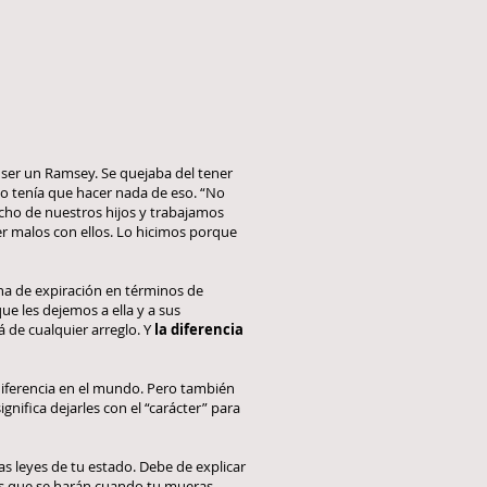
a ser un Ramsey. Se quejaba del tener
o tenía que hacer nada de eso. “No
ucho de nuestros hijos y trabajamos
er malos con ellos. Lo hicimos porque
ha de expiración en términos de
ue les dejemos a ella y a sus
á de cualquier arreglo. Y
la diferencia
diferencia en el mundo. Pero también
gnifica dejarles con el “carácter” para
as leyes de tu estado. Debe de explicar
as que se harán cuando tu mueras,