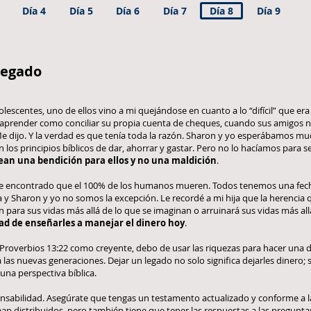
Día 4
Día 5
Día 6
Día 7
Día 8
Día 9
legado
escentes, uno de ellos vino a mi quejándose en cuanto a lo “difícil” que er
 aprender como conciliar su propia cuenta de cheques, cuando sus amigos n
Me dijo. Y la verdad es que tenía toda la razón. Sharon y yo esperábamos m
os principios bíblicos de dar, ahorrar y gastar. Pero no lo hacíamos para s
ean una bendición para ellos y no una maldición
.
y he encontrado que el 100% de los humanos mueren. Todos tenemos una fec
a y Sharon y yo no somos la excepción. Le recordé a mi hija que la herencia q
 para sus vidas más allá de lo que se imaginan o arruinará sus vidas más all
ad de enseñarles a manejar el dinero hoy
.
Proverbios 13:22 como creyente, debo de usar las riquezas para hacer una 
las nuevas generaciones. Dejar un legado no solo significa dejarles dinero; si
una perspectiva bíblica.
ponsabilidad. Asegúrate que tengas un testamento actualizado y conforme a l
an distribuidos, pero también tiene que tener las respuestas a las pregunt