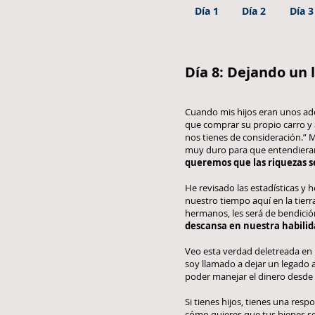
Día 1
Día 2
Día 3
Día 8: Dejando un 
Cuando mis hijos eran unos adol
que comprar su propio carro y
nos tienes de consideración.” 
muy duro para que entendieran l
queremos que las riquezas s
He revisado las estadísticas 
nuestro tiempo aquí en la tierr
hermanos, les será de bendición
descansa en nuestra habilid
Veo esta verdad deletreada en 
soy llamado a dejar un legado a 
poder manejar el dinero desde 
Si tienes hijos, tienes una res
cómo quieres que tus bienes se