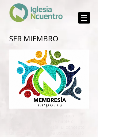
SER MIEMBRO
Tal vez nunca ha estado en una
congregación donde se hable o
practique la membresía. El concepto
tal vez sea nuevo para usted. Si está