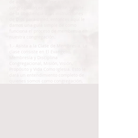
de acuerdo que unirse a una
congregación es importante, y parte
de la obediencia a las instrucciones
de Dios para usted, entonces aquí le
damos una guía simple de como
funciona el proceso de membresía en
nuestra congregación.
1.- Asista a la Clase de Membresía. La
clase consiste en El Evangelio,
Membresía y Disciplina
Congregacional, Misión, Visión,
Propósito y Vida Como Iglesia. Esto le
dará un entendimiento completo de
quienes somos como congregación,
que creemos, y cual es el centro de
nuestra vida juntos. Para saber más a
cerca de la siguiente clase
contáctenos por teléfono o correo
electrónico.
2.- Junta con un anciano para una
entrevista para la membresía.
Después de la clase, usted tendrá una