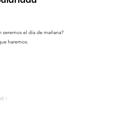
pularidad
n seremos el día de mañana?
que haremos.
xt >