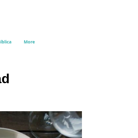
íblica
More
ad