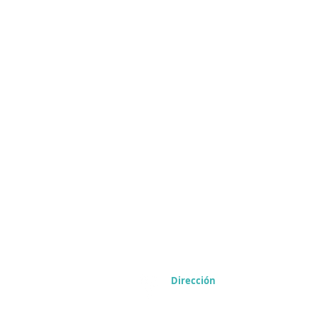
Dirección
7930 E Baseline Rd
Mesa, AZ 85209